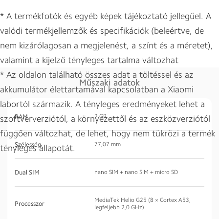
* A termékfotók és egyéb képek tájékoztató jellegűel. A
valódi termékjellemzők és specifikációk (beleértve, de
nem kizárólagosan a megjelenést, a színt és a méretet),
valamint a kijelző tényleges tartalma változhat
* Az oldalon található összes adat a töltéssel és az
Műszaki adatok
akkumulátor élettartamával kapcsolatban a Xiaomi
labortól származik. A tényleges eredményeket lehet a
RAM
2 GB
szoftververziótól, a környezettől és az eszközverziótól
függően változhat, de lehet, hogy nem tükrözi a termék
Szélesség
77,07 mm
tényleges állapotát.
Dual SIM
nano SIM + nano SIM + micro SD
MediaTek Helio G25 (8 × Cortex A53,
Processzor
legfeljebb 2,0 GHz)