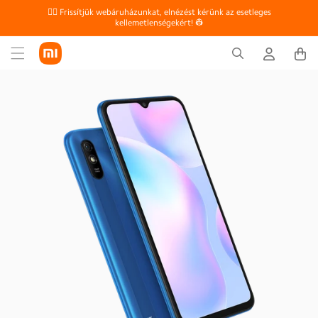
Ugrás a
👷‍♀ Frissítjük webáruházunkat, elnézést kérünk az esetleges
tartalomhoz
kellemetlenségekért! 👷