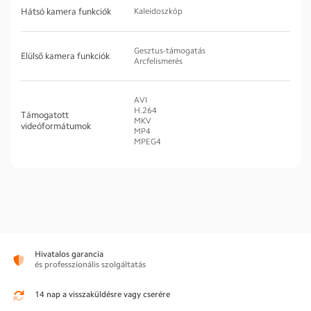
Hátsó kamera funkciók
Kaleidoszkóp
Gesztus-támogatás
Elülső kamera funkciók
Arcfelismerés
AVI
H.264
Támogatott
MKV
videóformátumok
MP4
MPEG4
Hivatalos garancia
és professzionális szolgáltatás
14 nap a visszaküldésre vagy cserére