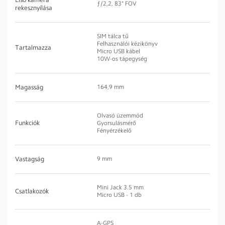
ƒ/2,2, 83° FOV
rekesznyílása
SIM tálca tű
Felhasználói kézikönyv
Tartalmazza
Micro USB kábel
10W-os tápegység
Magasság
164,9 mm
Olvasó üzemmód
Funkciók
Gyorsulásmérő
Fényérzékelő
Vastagság
9 mm
Mini Jack 3.5 mm
Csatlakozók
Micro USB - 1 db
A-GPS