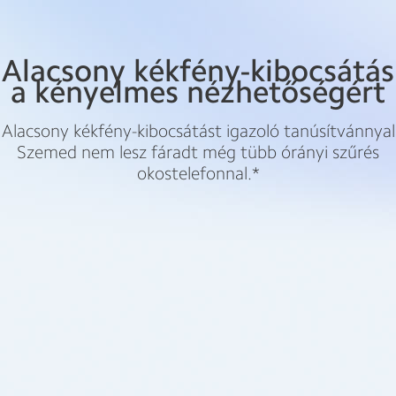
Alacsony kékfény-kibocsátás
a kényelmes nézhetőségért
Alacsony kékfény-kibocsátást igazoló tanúsítvánnyal
Szemed nem lesz fáradt még tübb órányi szűrés
okostelefonnal.*