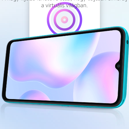
a virtuális világban.
13 MP-es MI
hátsó kamera