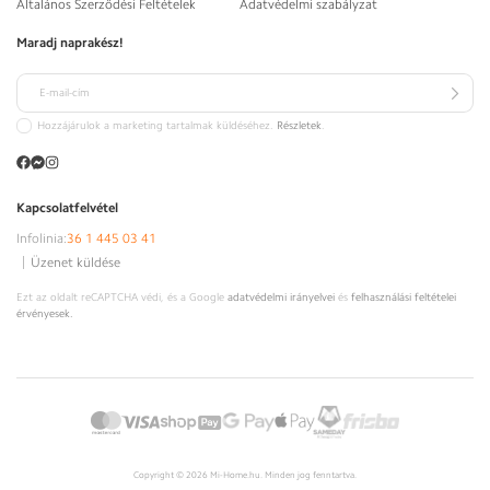
Általános Szerződési Feltételek
Adatvédelmi szabályzat
Maradj naprakész!
E-mail-cím
Hozzájárulok a marketing tartalmak küldéséhez.
Részletek
.
Kapcsolatfelvétel
Infolinia:
36 1 445 03 41
|
Üzenet küldése
Ezt az oldalt reCAPTCHA védi, és a Google
adatvédelmi irányelvei
és
felhasználási feltételei
érvényesek.
Fizetési
módok
Copyright © 2026 Mi-Home.hu. Minden jog fenntartva.