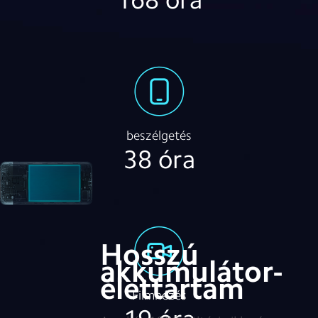
168 óra
beszélgetés
38 óra
Hosszú
akkumulátor-
élettartam
Filmnézés