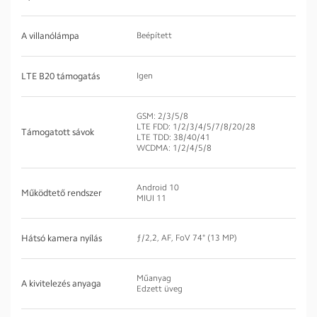
A villanólámpa
Beépített
LTE B20 támogatás
Igen
GSM: 2/3/5/8
LTE FDD: 1/2/3/4/5/7/8/20/28
Támogatott sávok
LTE TDD: 38/40/41
WCDMA: 1/2/4/5/8
Android 10
Működtető rendszer
MIUI 11
Hátsó kamera nyílás
ƒ/2,2, AF, FoV 74° (13 MP)
Műanyag
A kivitelezés anyaga
Edzett üveg