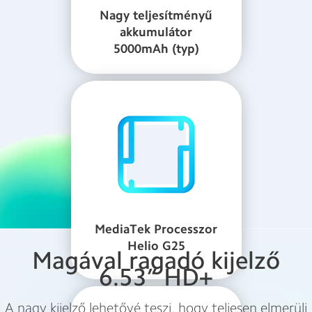
Nagy teljesítményű
akkumulátor
5000mAh (typ)
MediaTek Processzor
Helio G25
Magával ragadó kijelző
6.53” HD+
A nagy kijelző lehetővé teszi, hogy teljesen elmerülj