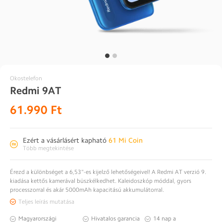
Okostelefon
Redmi 9AT
61.990 Ft
Normál
ár
Ezért a vásárlásért kapható
61 Mi Coin
Több megtekintése
Érezd a különbséget a 6,53"-es kijelző lehetőségeivel! A Redmi AT verzió 9.
kiadása kettős kamerával büszkélkedhet. Kaleidoszkóp móddal, gyors
processzorral és akár 5000mAh kapacitású akkumulátorral.
Teljes leírás mutatása
Magyarországi
Hivatalos garancia
14 nap a