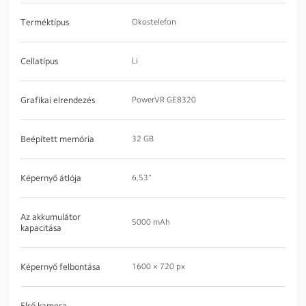
Terméktípus
Okostelefon
Cellatípus
Li
Grafikai elrendezés
PowerVR GE8320
Beépített memória
32 GB
Képernyő átlója
6,53”
Az akkumulátor
5000 mAh
kapacitása
Képernyő felbontása
1600 × 720 px
Első kamera