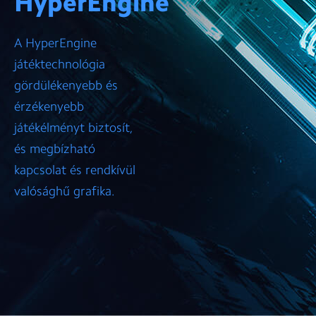
HyperEngine
A HyperEngine
játéktechnológia
gördülékenyebb és
érzékenyebb
játékélményt biztosít,
és megbízható
kapcsolat és rendkívül
valósághű grafika.