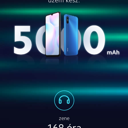
üzem kész.
zene