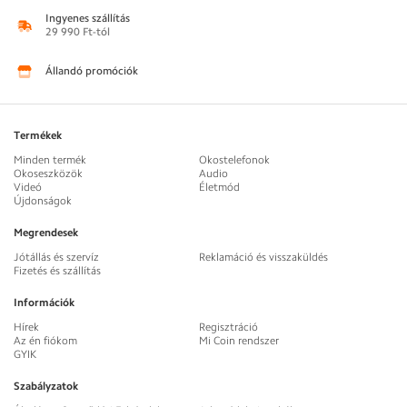
Ingyenes szállítás
29 990 Ft-tól
Állandó promóciók
Termékek
Minden termék
Okostelefonok
Okoseszközök
Audio
Videó
Életmód
Újdonságok
Megrendesek
Jótállás és szervíz
Reklamáció és visszaküldés
Fizetés és szállítás
Információk
Hírek
Regisztráció
Az én fiókom
Mi Coin rendszer
GYIK
Szabályzatok