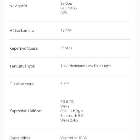
BeiDou
Navigáció
GLONASS
GPS
Hátsó kamera
13 MP
Képernyő típusa
Érintős
Tanúsítványok
TÜV Rheinland Low Blue Light
Elülső kamera
5 MP
4G (LTE)
Wi-Fi
Kapcsolat-Hálózat
802.11 b/g/n
Bluetooth 5.0
Wi-Fi 2.4G
Gyors töltés
Vezetékes 10 W